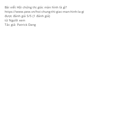
Bài viết
Hội chứng thị giác màn hình là gì?
https://www.pew.vn/hoi-chung-thi-giac-man-hinh-la-gi
được đánh giá
5
/
5
(
1
đánh giá)
từ
Người xem
Tác giả: Patrick Dang