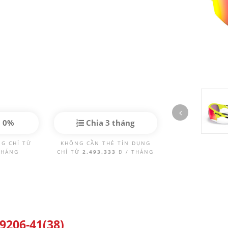
p 0%
Chia 3 tháng
NG CHỈ TỪ
KHÔNG CẦN THẺ TÍN DỤNG
THÁNG
CHỈ TỪ
2.493.333
Đ / THÁNG
9206-41(38)