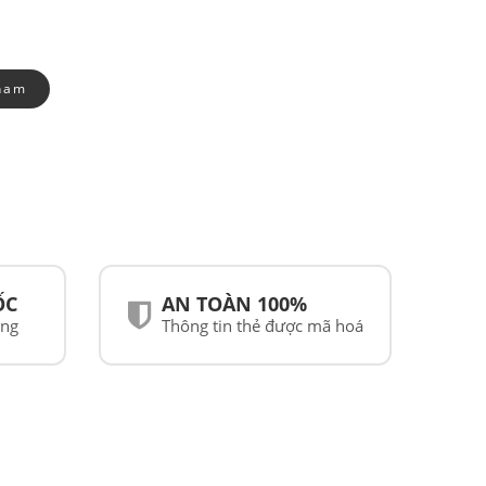
nam
ỐC
AN TOÀN 100%
ãng
Thông tin thẻ được mã hoá