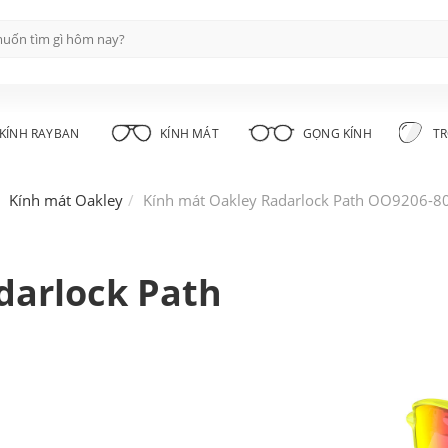
KÍNH RAYBAN
KÍNH MÁT
GỌNG KÍNH
TR
Kính mát Oakley
Kính mát Oakley Radarlock Path OO9206-80
darlock Path