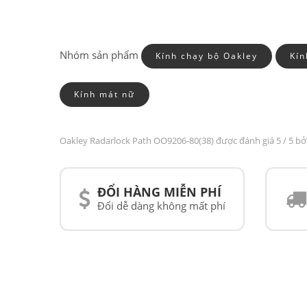
Nhóm sản phẩm
Kính chạy bộ Oakley
Kín
Kính mát nữ
Oakley Radarlock Path OO9206-80(38) được đánh giá
5
/ 5 bở
ĐỔI HÀNG MIỄN PHÍ
Đổi dễ dàng không mất phí