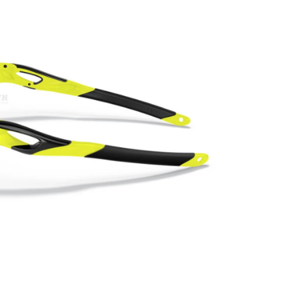
PATRICK EYEWEAR VÀ VỊ THẾ
BẢO HÀNH VỚI 
ĐỐI TÁC CHÍNH THỨC CỦA RAY-
PHỤ KIỆN ĐÚNG GỐ
BAN TẠI VIỆT NAM
MÁY CỦA HÃNG