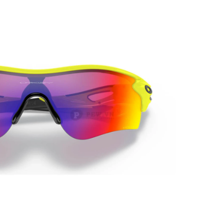
PATRICK EYEWEAR HIỆN LÀ
QUY TRÌNH HỌ
ĐƠN VỊ PHÂN PHỐI CÁC SẢN
BẢN, TRANG BỊ 
PHẨM CỦA RAYBAN TẠI VIỆT
ĐỒNG BỘ
NAM