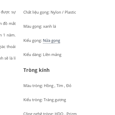
 được sự
Chất liệu gọng: Nylon / Plastic
ản đồ mắt
Màu gọng: xanh lá
ạn 1 năm.
Kiểu gọng:
Nửa gọng
iác thoải
Kiểu dáng: Liền mảng
 sẽ là lí
Tròng kính
Màu tròng: Hồng , Tím , Đỏ
Kiểu tròng: Tráng gương
Công nghệ tròng: HDO , Prizm