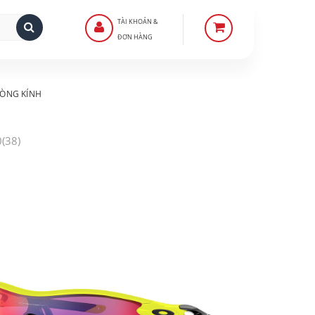
TÀI KHOẢN &
ĐƠN HÀNG
ÒNG KÍNH
(38)