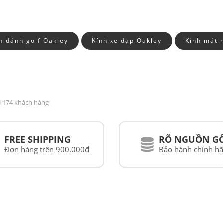
h đánh golf Oakley
Kính xe đạp Oakley
Kính mát 
i 174 khách hàng
FREE SHIPPING
RÕ NGUỒN G
Đơn hàng trên 900.000đ
Bảo hành chính h