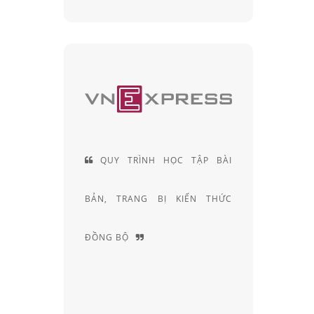
C TẬP BÀI
ĐỘI NGŨ KỸ THUẬT VIÊN
KIẾN THỨC
KHÚC XẠ HƠN 20 NĂM KINH
NGHIỆM