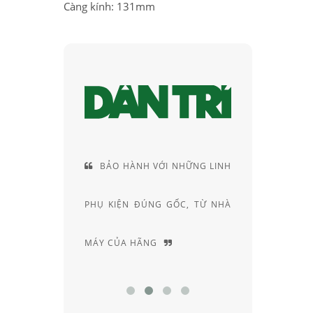
Càng kính: 131mm
NHỮNG LINH
CUNG CÁCH TƯ VẤN RẤT
NH
C, TỪ NHÀ
RIÊNG, ĐẦY AM HIỂU VÀ
KÍNH 
CHUYÊN SÂU
HIỆU 