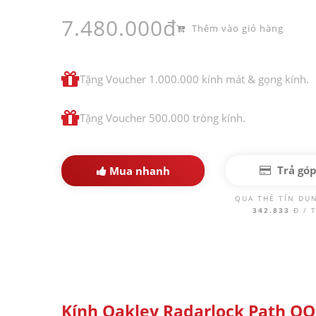
7.480.000đ
Thêm vào giỏ hàng
Tặng Voucher 1.000.000 kính mát & gọng kính.
Tặng Voucher 500.000 tròng kính.
Trả gó
Mua nhanh
QUA THẺ TÍN DỤ
342.833
Đ / 
Kính Oakley Radarlock Path OO