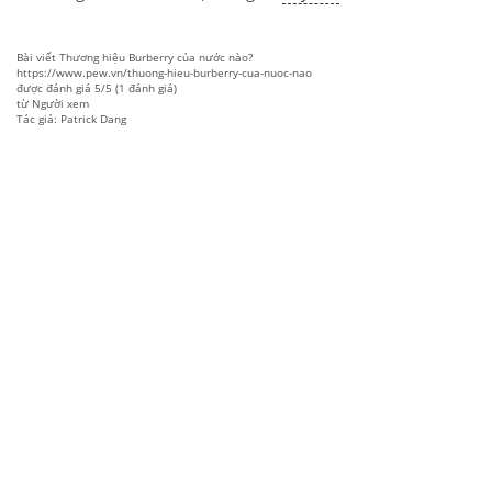
Bài viết
Thương hiệu Burberry của nước nào?
https://www.pew.vn/thuong-hieu-burberry-cua-nuoc-nao
được đánh giá
5
/
5
(
1
đánh giá)
từ
Người xem
Tác giả: Patrick Dang