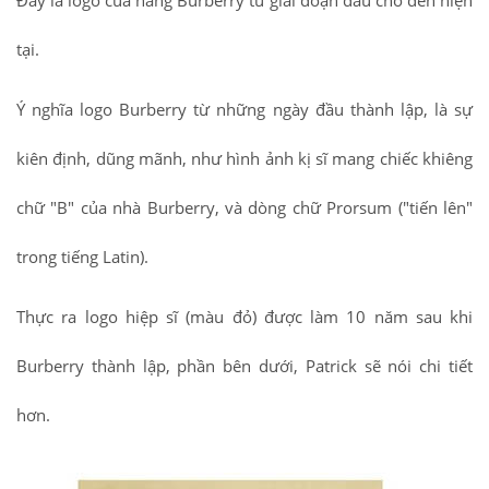
Đây là logo của hãng Burberry từ giai đoạn đầu cho đến hiện
tại.
Ý nghĩa logo Burberry từ những ngày đầu thành lập, là sự
kiên định, dũng mãnh, như hình ảnh kị sĩ mang chiếc khiêng
chữ "B" của nhà Burberry, và dòng chữ Prorsum ("tiến lên"
trong tiếng Latin).
Thực ra logo hiệp sĩ (màu đỏ) được làm 10 năm sau khi
Burberry thành lập, phần bên dưới, Patrick sẽ nói chi tiết
hơn.