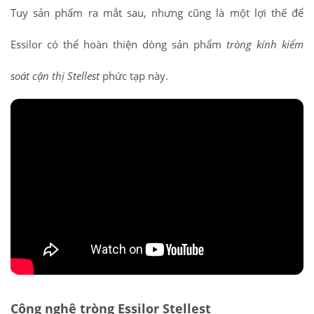
Tuy sản phẩm ra mắt sau, nhưng cũng là một lợi thế để
Essilor có thể hoàn thiện dòng sản phẩm
tròng kính kiểm
soát cận thị Stellest
phức tạp này.
Công nghệ tròng Essilor Stellest