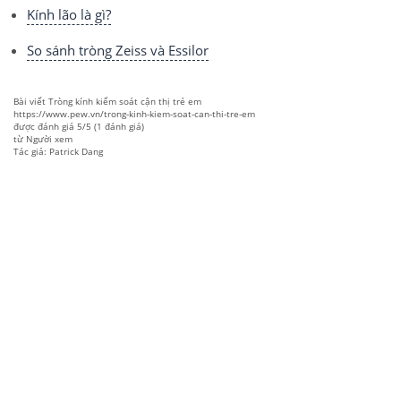
Kính lão là gì?
So sánh tròng Zeiss và Essilor
Bài viết
Tròng kính kiểm soát cận thị trẻ em
https://www.pew.vn/trong-kinh-kiem-soat-can-thi-tre-em
được đánh giá
5
/
5
(
1
đánh giá)
từ
Người xem
Tác giả: Patrick Dang